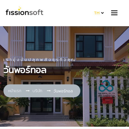
TH
เรามุ่งมั่นปลุกพลังธุรกิจคุณ
วันพอร์ทอล
หน้าแรก
บริษัท
วันพอร์ทอล
ฟิชชั่นซอฟท์